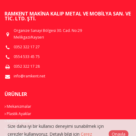
RAMKENT MAKINA KALIP METAL VE MOBILYA SAN. VE
TIC. LTD. ŞTI.
Organize Sanayi Bölgesi 30. Cad. No:29
Melikgazi/Kayseri
0352 322 17 27
0554 533 45 75
0352 322 17 28
info@ramkent.net
ÜRÜNLER
Mekanizmalar
Plastik Ayaklar
Metal Ayaklar
Size daha iyi bir kullanıcı deneyimi sunabilmek için
Ayak Bağlantı Sacları
çerezler kullanıyoruz. Detaylı bilgi için
Çerez
Onayla
Lazer Kesimler