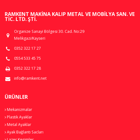
RAMKENT MAKINA KALIP METAL VE MOBILYA SAN. VE
TIC. LTD. ŞTI.
Organize Sanayi Bölgesi 30. Cad. No:29
Melikgazi/Kayseri
0352 322 17 27
0554 533 45 75
0352 322 17 28
info@ramkent.net
ÜRÜNLER
Mekanizmalar
Plastik Ayaklar
Metal Ayaklar
Ayak Bağlantı Sacları
Lazer Kesimler