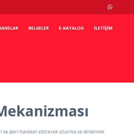
RANSLAR
BELGELER
E-KATALOG
İLETIŞIM
 Mekanizması
eri ve geri hareket ettirerek oturma ve dinlenme