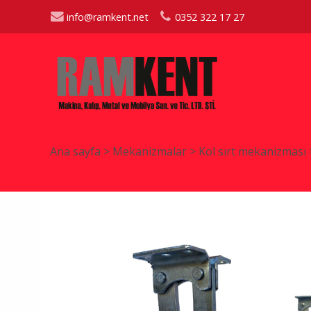
info@ramkent.net
0352 322 17 27
Ana sayfa
>
Mekanizmalar
>
Kol sırt mekanizması