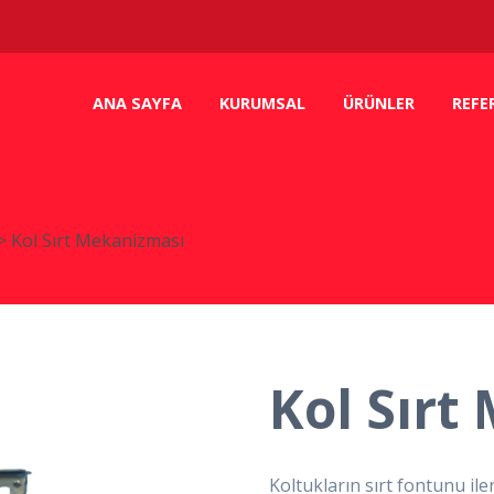
ANA SAYFA
KURUMSAL
ÜRÜNLER
REFE
>
Kol Sırt Mekanizması
Kol Sırt
Koltukların sırt fontunu il